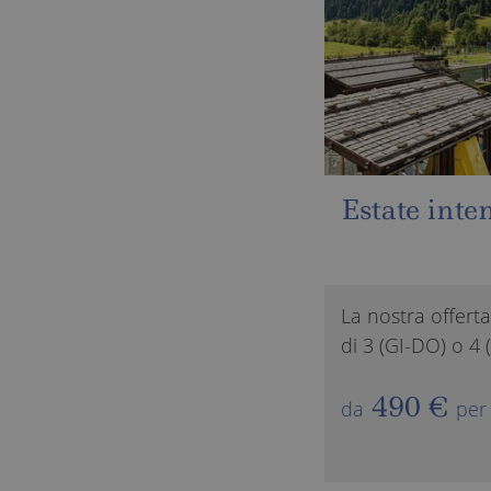
Estate intensa
La nostra offerta „All-Inclusive Light“ per un soggiorn
di 3 (GI-DO) o 4 (DO-GI) notti allo Schneeberg, compr 
490 €
da
per pers.