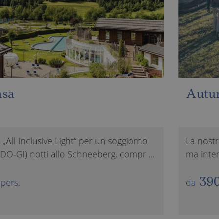
Autunno da favola
o
La nostra offerta per 3 (GI-DO) o 4 (DO-GI) gi
...
ma intensi. È incluso il servizio „All-Inclusive Li
390 €
da
per pers.