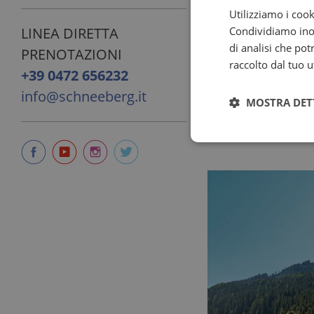
tisane e infusi
Utilizziamo i cook
che le conferis
Condividiamo inolt
LINEA DIRETTA
di analisi che po
PRENOTAZIONI
raccolto dal tuo ut
+39 0472 656232
info@schneeberg.it
MOSTRA DET