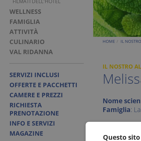
FILMATI DELL'HOTEL
WELLNESS
FAMIGLIA
ATTIVITÀ
CULINARIO
HOME
IL NOSTR
VAL RIDANNA
IL NOSTRO A
Meliss
SERVIZI INCLUSI
OFFERTE E PACCHETTI
CAMERE E PREZZI
Nome scient
RICHIESTA
Famiglia
: L
PRENOTAZIONE
INFO E SERVIZI
La melissa ver
MAGAZINE
delle regioni m
Questo sito