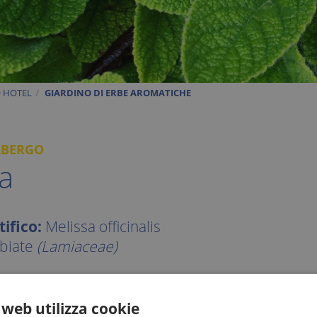
O HOTEL
GIARDINO DI ERBE AROMATICHE
LBERGO
a
ifico:
Melissa officinalis
abiate
(Lamiaceae)
a, nota semplicemente come melissa, è una pianta appart
editerranee orientali, in Italia si trova un po’ ovunque
 web utilizza cookie