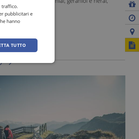
come citronellal, geranial, geraniol e neral,
traffico.
GERMAN
r pubblicitari e
ENGLISH
 che hanno
ITALIAN
ETTA TUTTO
p