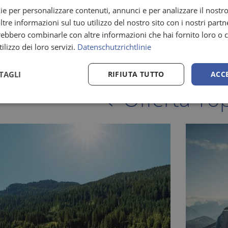
 sia come spezia. Le sue foglie contengono oli essenziali 
ie per personalizzare contenuti, annunci e per analizzare il nostro 
cono il tipico aroma simile al limone.
re informazioni sul tuo utilizzo del nostro sito con i nostri partne
trebbero combinarle con altre informazioni che hai fornito loro o
ilizzo dei loro servizi.
Datenschutzrichtlinie
TAGLI
RIFIUTA TUTTO
ACC
Offerta To