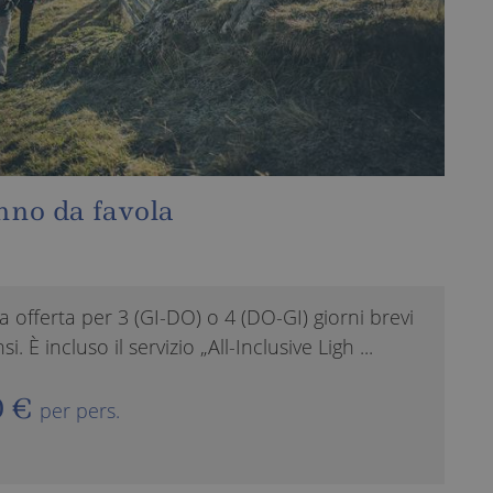
Sole, neve e wellness
orni brevi
La nostra offerta „All-Inclusive Ligh
gh ...
di 3 (GI-DO) o 4 (DO-GI) notti allo S
430 €
da
per pers.