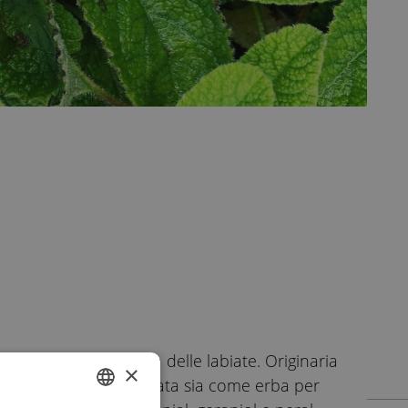
enente alla famiglia delle labiate. Originaria
×
. La melissa è molto usata sia come erba per