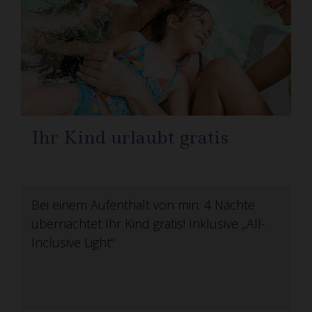
Ihr Kind urlaubt gratis
U
Bei einem Aufenthalt von min. 4 Nächte
S
übernachtet Ihr Kind gratis! Inklusive „All-
(B
Inclusive Light“
Li
7