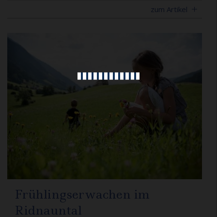
zum Artikel
Frühlingserwachen im
Ridnauntal